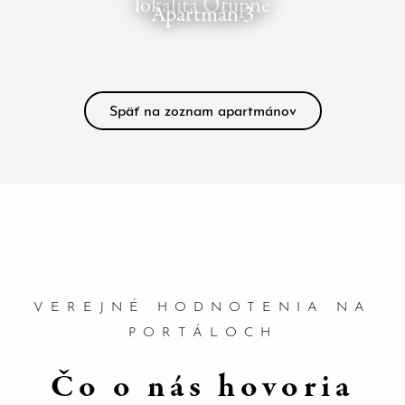
lokalita Otupné
Apartmán 3
Späť na zoznam apartmánov
VEREJNÉ HODNOTENIA NA
PORTÁLOCH
Čo o nás hovoria