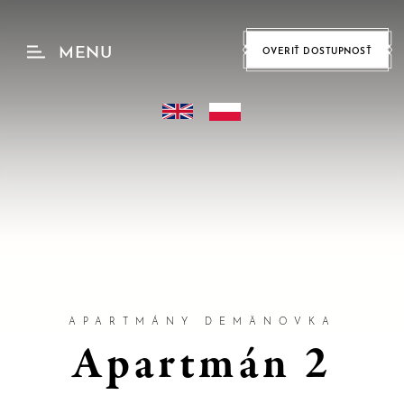
MENU
OVERIŤ DOSTUPNOSŤ
hu
B
E
Z
P
E
Č
APARTMÁNY DEMÄNOVKA
N
Apartmán 2
Á
O