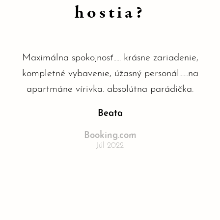
hostia?
Maximálna spokojnosť..... krásne zariadenie,
kompletné vybavenie, úžasný personál......na
apartmáne vírivka. absolútna parádička.
Beata
Booking.com
Júl 2022