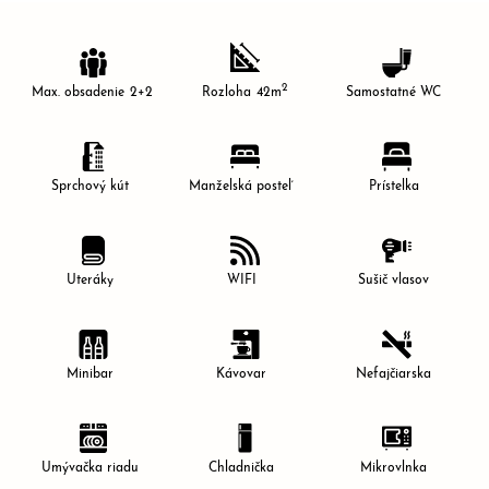
N
L
I
2
Max. obsadenie
2+2
Rozloha
42m
Samostatné WC
N
E
P
Sprchový kút
Manželská posteľ
Prístelka
L
A
T
Uteráky
WIFI
Sušič vlasov
B
A
Minibar
Kávovar
Nefajčiarska
Umývačka riadu
Chladnička
Mikrovlnka