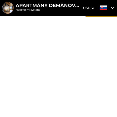
APARTMÁNY DEMÄNOVKA
USD
rezervačný systém
1. Výber pobytu
2. Doplnkové služby
3. Vaše údaje
Mezonetový apartmán 8
so saunou
Dátum príchodu
Dátum odchodu
Prosím vyberte
Prosím vyberte