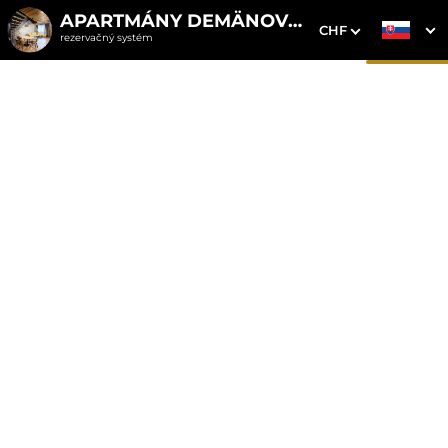
APARTMÁNY DEMÄNOVKA
CHF
rezervačný systém
1. Výber pobytu
2. Doplnkové služby
3. Vaše údaje
Mezonetový apartmán 8
so saunou
Dátum príchodu
Dátum odchodu
Prosím vyberte
Prosím vyberte