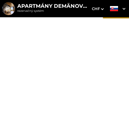
APARTMÁNY DEMÄNOVKA
CHF
rezervačný systém
1. Výber pobytu
2. Doplnkové služby
3. Vaše údaje
Mezonetový apartmán 7
Dátum príchodu
Dátum odchodu
Prosím vyberte
Prosím vyberte