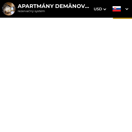
APARTMÁNY DEMÄNOVKA
USD
rezervačný systém
1. Výber pobytu
2. Doplnkové služby
3. Vaše údaje
Apartmán 6 s vírivkou
Dátum príchodu
Dátum odchodu
Prosím vyberte
Prosím vyberte