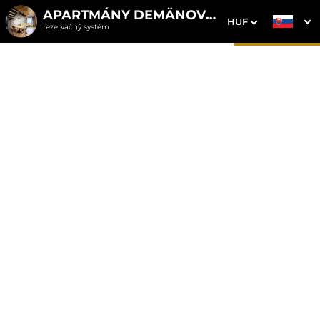
APARTMÁNY DEMÄNOVKA
HUF
rezervačný systém
1. Výber pobytu
2. Doplnkové služby
3. Vaše údaje
Apartmán 6 s vírivkou
Dátum príchodu
Dátum odchodu
Prosím vyberte
Prosím vyberte