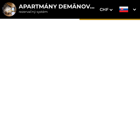
APARTMÁNY DEMÄNOVKA
CHF
rezervačný systém
1. Výber pobytu
2. Doplnkové služby
3. Vaše údaje
Apartmán 6 s vírivkou
Dátum príchodu
Dátum odchodu
Prosím vyberte
Prosím vyberte