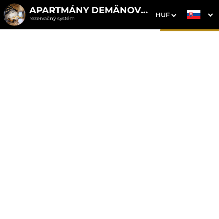
APARTMÁNY DEMÄNOVKA
HUF
rezervačný systém
1. Výber pobytu
2. Doplnkové služby
3. Vaše údaje
Apartmán 2
Dátum príchodu
Dátum odchodu
Prosím vyberte
Prosím vyberte