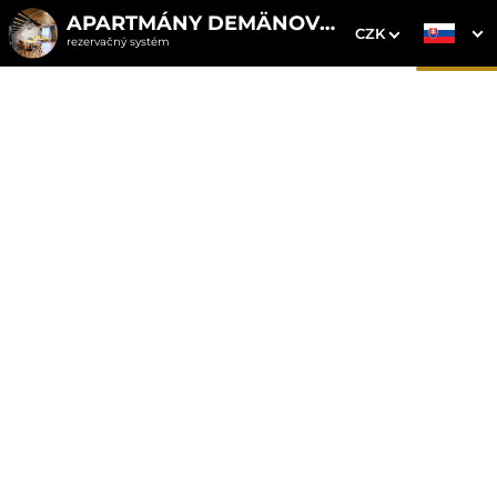
APARTMÁNY DEMÄNOVKA
CZK
rezervačný systém
1. Výber pobytu
2. Doplnkové služby
3. Vaše údaje
Apartmán 2
Dátum príchodu
Dátum odchodu
Prosím vyberte
Prosím vyberte