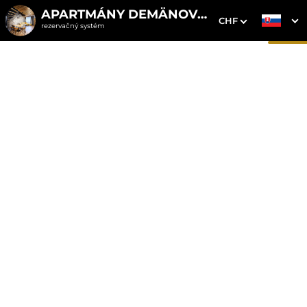
APARTMÁNY DEMÄNOVKA
CHF
rezervačný systém
1. Výber pobytu
2. Doplnkové služby
3. Vaše údaje
Chalet Demänovka s
vírivkou lokalita Otupné
Dátum príchodu
Dátum odchodu
Prosím vyberte
Prosím vyberte