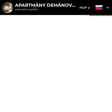
APARTMÁNY DEMÄNOVKA
HUF
rezervačný systém
1. Výber pobytu
2. Doplnkové služby
3. Vaše údaje
Apartmán 1 s vírivkou
Dátum príchodu
Dátum odchodu
Prosím vyberte
Prosím vyberte