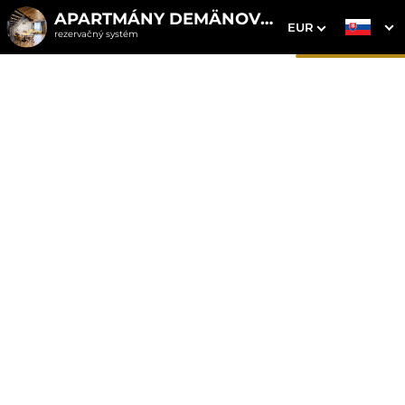
APARTMÁNY DEMÄNOVKA
EUR
rezervačný systém
1. Výber pobytu
2. Doplnkové služby
3. Vaše údaje
Apartmán 1 s vírivkou
Dátum príchodu
Dátum odchodu
Prosím vyberte
Prosím vyberte